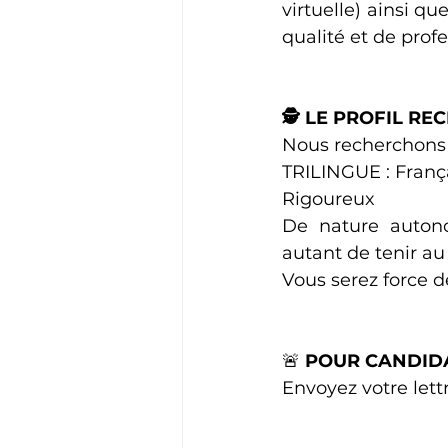
virtuelle) ainsi q
qualité et de prof
🕵️ LE PROFIL R
Nous recherchons 
TRILINGUE : França
Rigoureux
De nature auton
autant de tenir au
Vous serez force d
🚨 
POUR CANDID
Envoyez votre lett