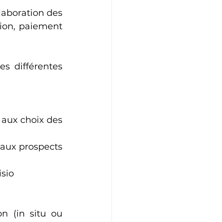
laboration des 
ion, paiement 
s différentes 
 aux choix des 
aux prospects 
isio
n (in situ ou 