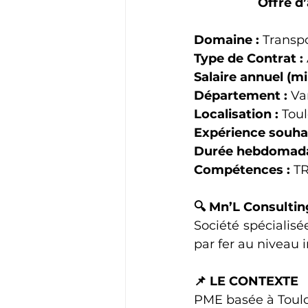
Offre d
Domaine :
 Transp
Type de Contrat :
Salaire annuel (m
Département :
 Va
Localisation :
 Tou
Expérience souhai
Durée hebdomada
Compétences :
 T
🔍 Mn’L Consultin
Société spécialisée
par fer au niveau i
📌 LE CONTEXTE
PME basée à Toul