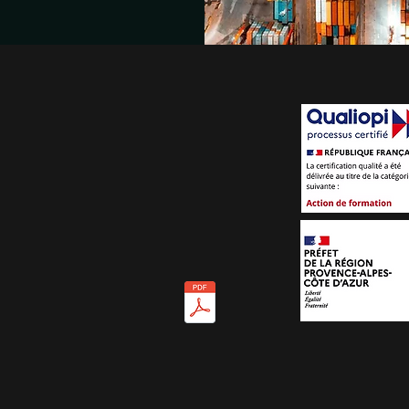
ICATIONS
ration d'activité (NDA) : 93131671413
rtifiés Qualiopi depuis 2020,
décembre 2024 et référencés
ète) depuis 2021.
certificat Qualiopi :