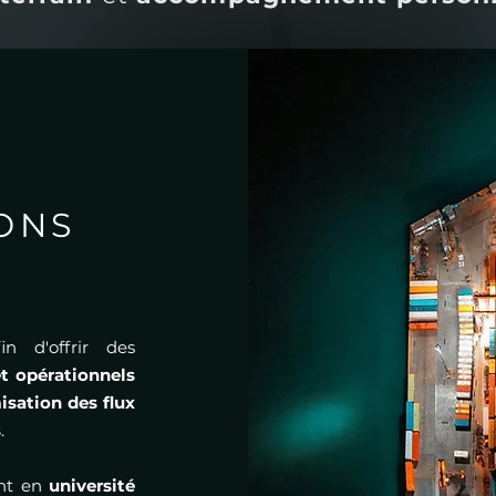
ONS
n d'offrir des
t opérationnels
isation des flux
s
.
ent en
université