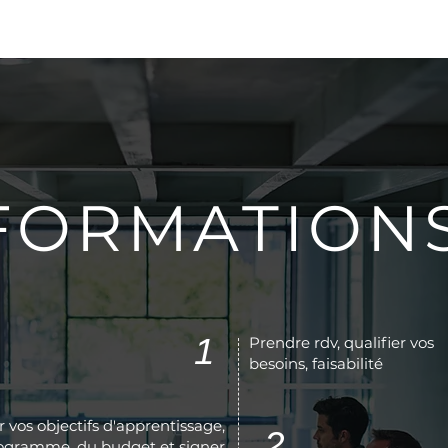
CUEIL
SERVICES
ACTUALITÉS
À PROPOS
NOS
FORMATION
1
Prendre rdv, qualifier vos
besoins, faisabilité
r vos objectifs d'apprentissage,
2
ogramme, du budget et signer