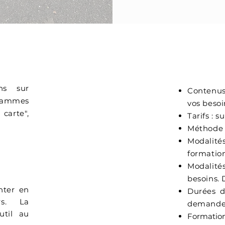
EN PR
ns sur
Contenu
grammes
vos besoi
carte",
Tarifs : s
Méthode m
Modalités
formation
Modalités
besoins. 
nter en
Durées d
rs. La
demande (
util au
Formation