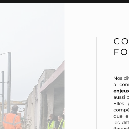
CO
FO
Nos di
à con
enjeu
aussi 
Elles
compét
que l
les di
fleuv