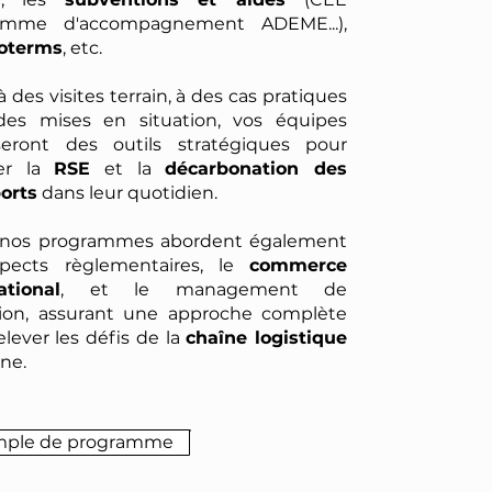
amme d'accompagnement ADEME...),
coterms
, etc.
 des visites terrain, à des cas pratiques
des mises en situation, vos équipes
iseront des outils stratégiques pour
rer la
RSE
et la
décarbonation des
orts
dans leur quotidien.
, nos programmes abordent également
spects règlementaires, le
commerce
ational
, et le management de
tion, assurant une approche complète
elever les défis de la
chaîne logistique
ne.
ple de programme