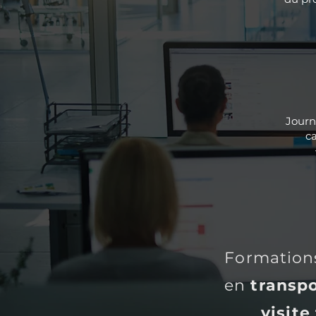
Journ
ca
Formation
en
transp
visite