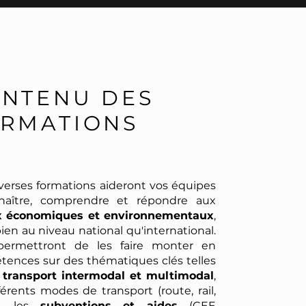
NTENU DES
RMATIONS
verses formations aideront vos équipes
naître, comprendre et répondre aux
x économiques et environnementaux
,
bien au niveau national qu'international.
 permettront de les faire monter en
ences sur des thématiques clés telles
e
transport intermodal et multimodal
,
fférents modes de transport (route, rail,
e), les
subventions et aides
(CEE