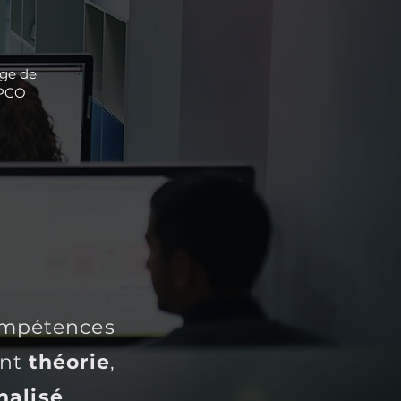
rge de
OPCO
ompétences
ant
théorie
,
alisé
.