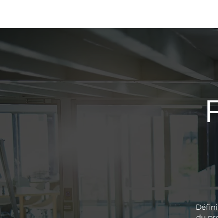
AC
Défini
du pr