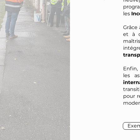
progr
les
In
Grâce à
et à 
maîtr
intég
transp
Enfin
les a
intern
transi
pour r
moder
Exem