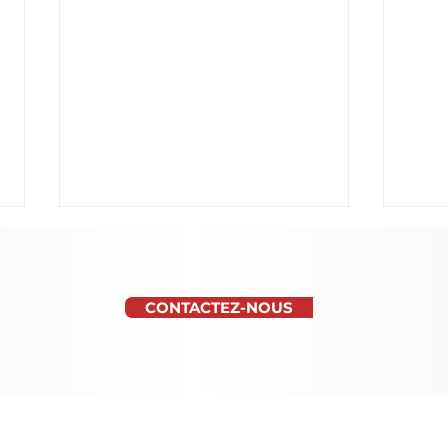
plus de renseignements et tarifs, contac
CONTACTEZ-NOUS
Nous répondons sous 24h.
Retrouvez Mn'L
Ques
Consulting dans le Guide
qui 
Transporter 2026 de Class
Ab-