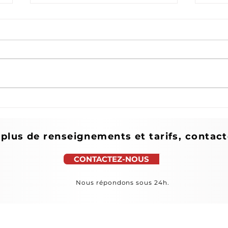
Retrouvez Mn'L
Ques
Consulting dans le Guide
qui 
Transporter 2026 de Class
Ab-
plus de renseignements et tarifs, contac
Export !
CONTACTEZ-NOUS
Nous répondons sous 24h.