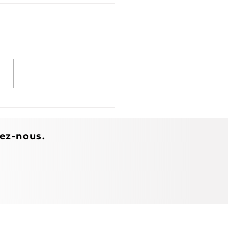
tions personnelles :
est vraiment Maylis
der-Halden ?
tez-nous.