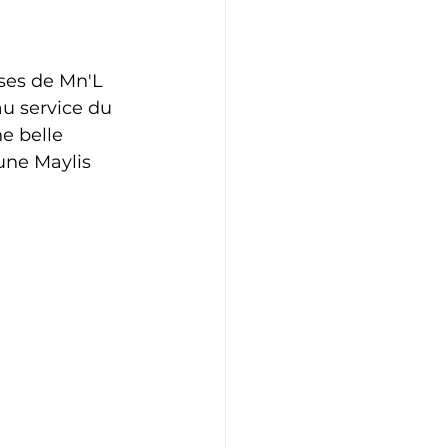
ses de Mn'L 
au service du 
e belle 
une Maylis 